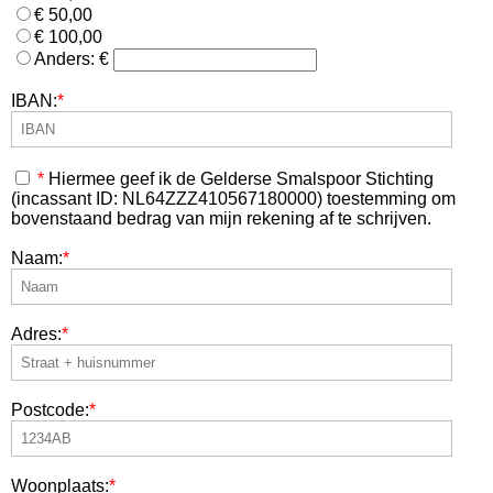
€ 50,00
€ 100,00
Anders: €
IBAN:
*
*
Hiermee geef ik de Gelderse Smalspoor Stichting
(incassant ID: NL64ZZZ410567180000) toestemming om
bovenstaand bedrag van mijn rekening af te schrijven.
Naam:
*
Adres:
*
Postcode:
*
Woonplaats:
*