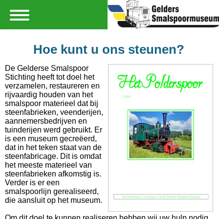
Hoe kunt u ons steunen?
De Gelderse Smalspoor
Stichting heeft tot doel het
verzamelen, restaureren en
rijvaardig houden van het
smalspoor materieel dat bij
steenfabrieken, veenderijen,
aannemersbedrijven en
tuinderijen werd gebruikt. Er
is een museum gecreëerd,
dat in het teken staat van de
steenfabricage. Dit is omdat
het meeste materieel van
steenfabrieken afkomstig is.
Verder is er een
smalspoorlijn gerealiseerd,
die aansluit op het museum.
Om dit doel te kunnen realiseren hebben wij uw hulp nodig.