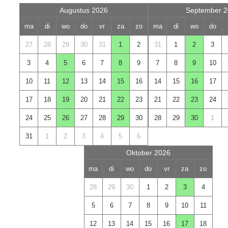
Augustus 2026
September 2
ma
di
wo
do
vr
za
zo
ma
di
wo
do
27
28
29
30
31
1
2
31
1
2
3
3
4
5
6
7
8
9
7
8
9
10
10
11
12
13
14
15
16
14
15
16
17
17
18
19
20
21
22
23
21
22
23
24
24
25
26
27
28
29
30
28
29
30
1
31
1
2
3
4
5
6
Oktober 2026
ma
di
wo
do
vr
za
zo
28
29
30
1
2
3
4
5
6
7
8
9
10
11
12
13
14
15
16
17
18