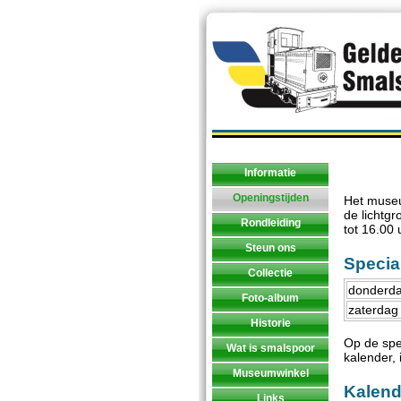
Informatie
Openingstijden
Het museu
de lichtg
Rondleiding
tot 16.00 
Steun ons
Specia
Collectie
donderda
Foto-album
zaterdag
Historie
Op de spe
Wat is smalspoor
kalender,
Museumwinkel
Kalend
Links