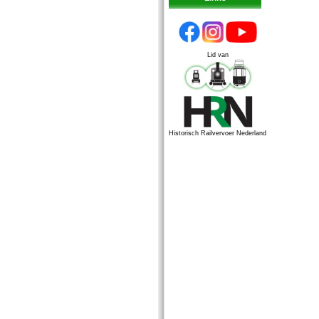
Lid van
Historisch Railvervoer Nederland